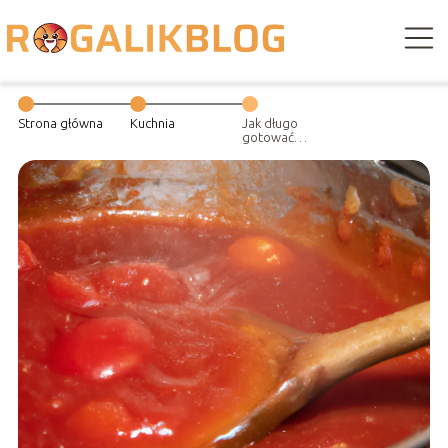
Strona główna
Kuchnia
Jak długo
gotować
pomidory na
przecier?