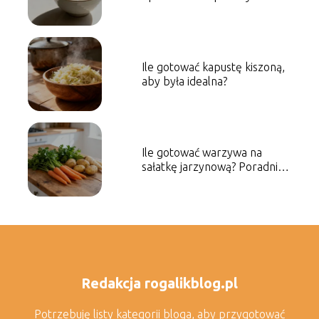
idealną sypkość
Ile gotować kapustę kiszoną,
aby była idealna?
Ile gotować warzywa na
sałatkę jarzynową? Poradnik
krok po kroku
Redakcja rogalikblog.pl
Potrzebuję listy kategorii bloga, aby przygotować