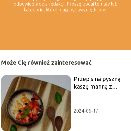
odpowiedni opis redakcji. Proszę podaj tematy lub
kategorie, które mają być uwzględnione.
Może Cię również zainteresować
Przepis na pyszną
kaszę manną z
truskawkami:
idealny deser na
letnie dni!
2024-06-17