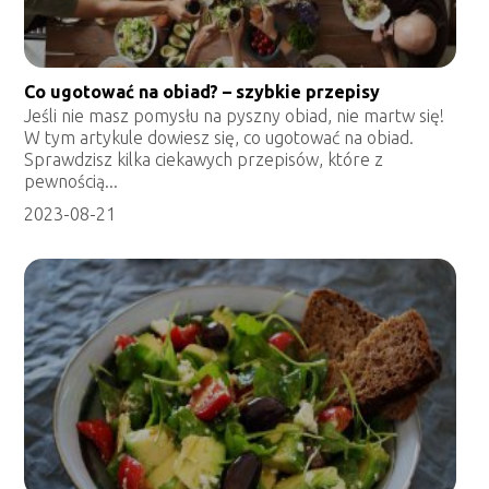
Co ugotować na obiad? – szybkie przepisy
Jeśli nie masz pomysłu na pyszny obiad, nie martw się!
W tym artykule dowiesz się, co ugotować na obiad.
Sprawdzisz kilka ciekawych przepisów, które z
pewnością...
2023-08-21