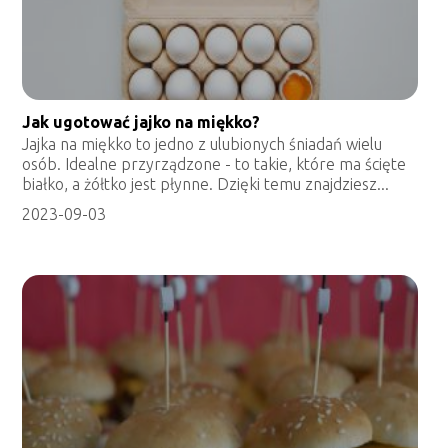
Jak ugotować jajko na miękko?
Jajka na miękko to jedno z ulubionych śniadań wielu
osób. Idealne przyrządzone - to takie, które ma ścięte
białko, a żółtko jest płynne. Dzięki temu znajdziesz...
2023-09-03