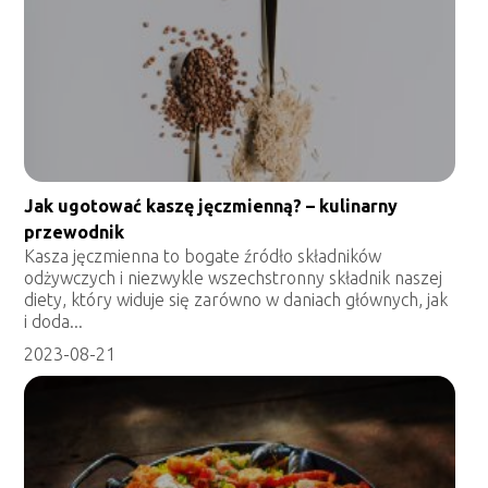
Jak ugotować kaszę jęczmienną? – kulinarny
przewodnik
Kasza jęczmienna to bogate źródło składników
odżywczych i niezwykle wszechstronny składnik naszej
diety, który widuje się zarówno w daniach głównych, jak
i doda...
2023-08-21