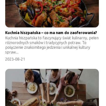
Kuchnia hiszpańska – co ma nam do zaoferowania?
Kuchnia hiszpańska to fascynujący świat kulinarny, pełen
różnorodnych smaków i tradycyjnych potraw. To
połączenie znakomitego jedzenia i unikalnej kultury
spraw...
2023-08-21