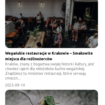
Wegańskie restauracje w Krakowie – Smakowite
miejsca dla roślinożerców
Kraków, znany z bogactwa swojej historii i kultury, jest
również rajem dla miłośników kuchni wegańskiej.
Znajdziesz tu mnóstwo restauracji, które serwują
smaczn...
2023-09-14