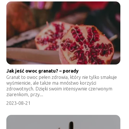
Jak jeść owoc granatu? – porady
Granat to owoc pełen zdrowia, który nie tylko smakuje
wyśmienicie, ale także ma mnóstwo korzyści
zdrowotnych. Dzięki swoim intensywnie czerwonym
ziarenkom, przy...
2023-08-21