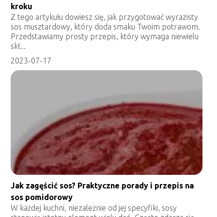
kroku
Z tego artykułu dowiesz się, jak przygotować wyrazisty
sos musztardowy, który doda smaku Twoim potrawom.
Przedstawiamy prosty przepis, który wymaga niewielu
skł...
2023-07-17
Jak zagęścić sos? Praktyczne porady i przepis na
sos pomidorowy
W każdej kuchni, niezależnie od jej specyfiki, sosy