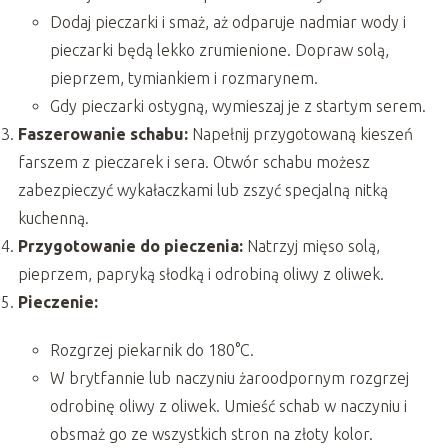
Dodaj pieczarki i smaż, aż odparuje nadmiar wody i
pieczarki będą lekko zrumienione. Dopraw solą,
pieprzem, tymiankiem i rozmarynem.
Gdy pieczarki ostygną, wymieszaj je z startym serem.
Faszerowanie schabu:
Napełnij przygotowaną kieszeń
farszem z pieczarek i sera. Otwór schabu możesz
zabezpieczyć wykałaczkami lub zszyć specjalną nitką
kuchenną.
Przygotowanie do pieczenia:
Natrzyj mięso solą,
pieprzem, papryką słodką i odrobiną oliwy z oliwek.
Pieczenie:
Rozgrzej piekarnik do 180°C.
W brytfannie lub naczyniu żaroodpornym rozgrzej
odrobinę oliwy z oliwek. Umieść schab w naczyniu i
obsmaż go ze wszystkich stron na złoty kolor.