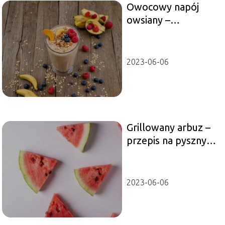
Owocowy napój
owsiany –
doskonały pomysł
na poranny posiłek.
2023-06-06
Grillowany arbuz –
przepis na pyszny
letni przysmak
2023-06-06