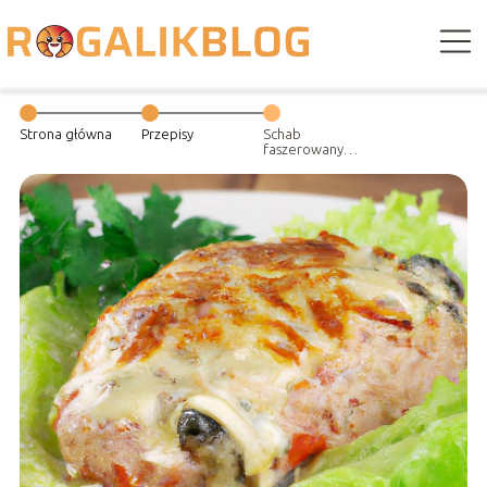
Strona główna
Przepisy
Schab
faszerowany
pieczarkami i
serem: pyszne
danie na obiad