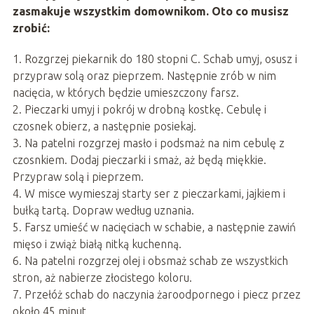
zasmakuje wszystkim domownikom. Oto co musisz
zrobić:
1. Rozgrzej piekarnik do 180 stopni C. Schab umyj, osusz i
przypraw solą oraz pieprzem. Następnie zrób w nim
nacięcia, w których będzie umieszczony farsz.
2. Pieczarki umyj i pokrój w drobną kostkę. Cebulę i
czosnek obierz, a następnie posiekaj.
3. Na patelni rozgrzej masło i podsmaż na nim cebulę z
czosnkiem. Dodaj pieczarki i smaż, aż będą miękkie.
Przypraw solą i pieprzem.
4. W misce wymieszaj starty ser z pieczarkami, jajkiem i
bułką tartą. Dopraw według uznania.
5. Farsz umieść w nacięciach w schabie, a następnie zawiń
mięso i zwiąż białą nitką kuchenną.
6. Na patelni rozgrzej olej i obsmaż schab ze wszystkich
stron, aż nabierze złocistego koloru.
7. Przełóż schab do naczynia żaroodpornego i piecz przez
około 45 minut.