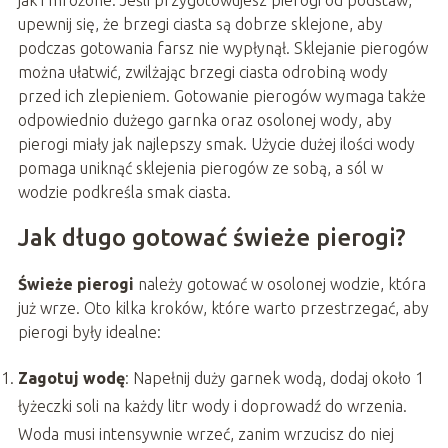
upewnij się, że brzegi ciasta są dobrze sklejone, aby
podczas gotowania farsz nie wypłynął. Sklejanie pierogów
można ułatwić, zwilżając brzegi ciasta odrobiną wody
przed ich zlepieniem. Gotowanie pierogów wymaga także
odpowiednio dużego garnka oraz osolonej wody, aby
pierogi miały jak najlepszy smak. Użycie dużej ilości wody
pomaga uniknąć sklejenia pierogów ze sobą, a sól w
wodzie podkreśla smak ciasta.
Jak długo gotować świeże pierogi?
Świeże pierogi
należy gotować w osolonej wodzie, która
już wrze. Oto kilka kroków, które warto przestrzegać, aby
pierogi były idealne:
Zagotuj wodę
: Napełnij duży garnek wodą, dodaj około 1
łyżeczki soli na każdy litr wody i doprowadź do wrzenia.
Woda musi intensywnie wrzeć, zanim wrzucisz do niej