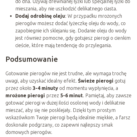
do dna. Używaj drewnianej łyżki lub specjalnej łyżki do
mieszania, aby nie uszkodzić delikatnego ciasta.
Dodaj odrobinę oleju
: W przypadku mrożonych
pierogów możesz dodać łyżeczkę oleju do wody, co
zapobiegnie ich sklejaniu się. Dodanie oleju do wody
jest również pomocne, gdy gotujesz pierogi o cienkim
cieście, które mają tendencję do przylegania.
Podsumowanie
Gotowanie pierogów nie jest trudne, ale wymaga trochę
uwagi, aby uzyskać idealny efekt.
Świeże pierogi
gotuj
przez około
3-4 minuty
od momentu wypłynięcia, a
mrożone pierogi
przez
5-6 minut
. Pamiętaj, aby zawsze
gotować pierogi w dużej ilości osolonej wody i delikatnie
mieszać, aby się nie posklejały. Dzięki tym prostym
wskazówkom Twoje pierogi będą idealnie miękkie, a farsz
doskonale podgrzany, co zapewni najlepszy smak
domowych pierogów.