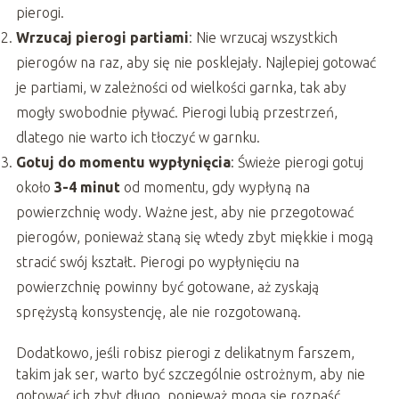
pierogi.
Wrzucaj pierogi partiami
: Nie wrzucaj wszystkich
pierogów na raz, aby się nie posklejały. Najlepiej gotować
je partiami, w zależności od wielkości garnka, tak aby
mogły swobodnie pływać. Pierogi lubią przestrzeń,
dlatego nie warto ich tłoczyć w garnku.
Gotuj do momentu wypłynięcia
: Świeże pierogi gotuj
około
3-4 minut
od momentu, gdy wypłyną na
powierzchnię wody. Ważne jest, aby nie przegotować
pierogów, ponieważ staną się wtedy zbyt miękkie i mogą
stracić swój kształt. Pierogi po wypłynięciu na
powierzchnię powinny być gotowane, aż zyskają
sprężystą konsystencję, ale nie rozgotowaną.
Dodatkowo, jeśli robisz pierogi z delikatnym farszem,
takim jak ser, warto być szczególnie ostrożnym, aby nie
gotować ich zbyt długo, ponieważ mogą się rozpaść.