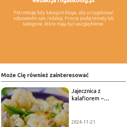
Redakcja rogalikblog.pl
Potrzebuję listy kategorii bloga, aby przygotować
odpowiedni opis redakcji. Proszę podaj tematy lub
kategorie, które mają być uwzględnione.
Może Cię również zainteresować
Jajecznica z
kalafiorem –
smaczne i zdrowe
śniadanie
2024-11-21