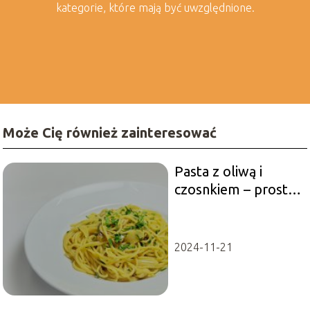
kategorie, które mają być uwzględnione.
Może Cię również zainteresować
Pasta z oliwą i
czosnkiem – prosta i
smaczna propozycja
na obiad!
2024-11-21