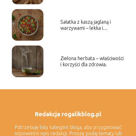
Sałatka z kaszą jaglaną i
warzywami – lekka i
odżywcza propozycja.
Zielona herbata – właściwości
i korzyści dla zdrowia.
Redakcja rogalikblog.pl
Potrzebuję listy kategorii bloga, aby przygotować
odpowiedni opis redakcji. Proszę podaj tematy lub