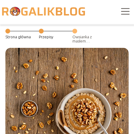
Strona główna
Przepisy
Owsianka z
masłem
orzechowym –
sycąca
propozycja na
śniadanie.