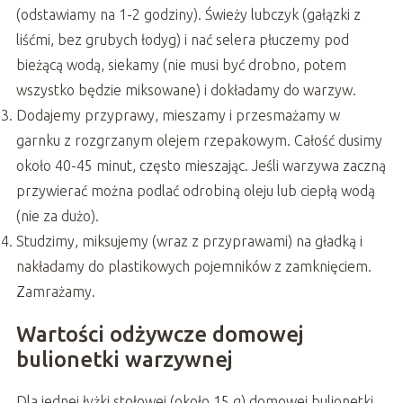
(odstawiamy na 1-2 godziny). Świeży lubczyk (gałązki z
liśćmi, bez grubych łodyg) i nać selera płuczemy pod
bieżącą wodą, siekamy (nie musi być drobno, potem
wszystko będzie miksowane) i dokładamy do warzyw.
Dodajemy przyprawy, mieszamy i przesmażamy w
garnku z rozgrzanym olejem rzepakowym. Całość dusimy
około 40-45 minut, często mieszając. Jeśli warzywa zaczną
przywierać można podlać odrobiną oleju lub ciepłą wodą
(nie za dużo).
Studzimy, miksujemy (wraz z przyprawami) na gładką i
nakładamy do plastikowych pojemników z zamknięciem.
Zamrażamy.
Wartości odżywcze domowej
bulionetki warzywnej
Dla jednej łyżki stołowej (około 15 g) domowej bulionetki