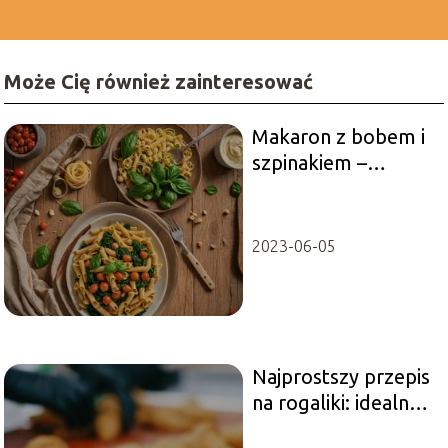
Może Cię również zainteresować
Makaron z bobem i
szpinakiem –
szybkie i proste
danie.
2023-06-05
Najprostszy przepis
na rogaliki: idealne
ciasto drożdżowe