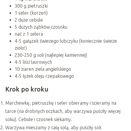
300 g pietruszki
1 seler (korzeń)
2 duże cebule
5 dużych ząbków czosnku
nać z 1 selera
4-5 gałązek świeżego lubczyku (koniecznie świeże
zioło!)
230-250 g soli (najlepiej kamiennej)
4-5 liści laurowych
10 ziaren ziela angielskiego
4-5 łyżek oleju rzepakowego
Krok po kroku
Marchewkę, pietruszkę i seler obieramy i ścieramy na
tarce (na drobnych oczkach, aby warzywa puściły więcej
soku). Cebule i czosnek siekamy.
Warzywa mieszamy z całą solą, aby puściły sok