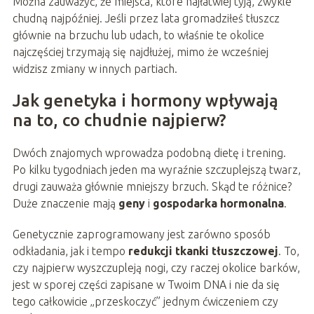
Można zauważyć, że miejsca, które najłatwiej tyją, zwykle
chudną najpóźniej. Jeśli przez lata gromadziłeś tłuszcz
głównie na brzuchu lub udach, to właśnie te okolice
najczęściej trzymają się najdłużej, mimo że wcześniej
widzisz zmiany w innych partiach.
Jak genetyka i hormony wpływają
na to, co chudnie najpierw?
Dwóch znajomych wprowadza podobną dietę i trening.
Po kilku tygodniach jeden ma wyraźnie szczuplejszą twarz,
drugi zauważa głównie mniejszy brzuch. Skąd te różnice?
Duże znaczenie mają
geny
i
gospodarka hormonalna
.
Genetycznie zaprogramowany jest zarówno sposób
odkładania, jak i tempo
redukcji tkanki tłuszczowej
. To,
czy najpierw wyszczupleją nogi, czy raczej okolice barków,
jest w sporej części zapisane w Twoim DNA i nie da się
tego całkowicie „przeskoczyć” jednym ćwiczeniem czy