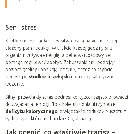
Sen i stres
Krótkie noce i ciągły stres łatwo psują nawet najlepiej
ułożony plan redukcji. W trakcie każdej godziny snu
organizm zużywa energię, a pełnowartościowy sen
pomaga regulować apetyt. Zaburzenia snu podbijają
poziom greliny i obniżają leptynę, przez co szybciej
sięgasz po
słodkie przekąski
i bardziej kaloryczne
jedzenie.
Silny, przewlekły stres podnosi kortyzol i często prowadzi
do „zajadania” emocji. To z kolei utrudnia utrzymanie
deficytu kalorycznego
, a więc także redukcję tłuszczu z
tych miejsc, które najbardziej Cię drażnią.
Jak ocenić, co właściwie tracisz –