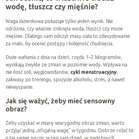
wodę, tłuszcz czy mięśnie?
Waga łazienkowa pokazuje tylko jeden wynik. Nie
odróżnia, czy właśnie zniknęła woda, tłuszcz czy może
mięśnie. Dlatego sam odczyt masy ciała to zdecydowanie
za mało, by ocenić postępy i kolejność chudnięcia.
Duże wahania z dnia na dzień, rzędu 1–2 kilogramów,
wynikają zwykle ze zmian w poziomie wody. Wpływa na
nie ilość soli, węglowodanów,
cykl menstruacyjny
,
zakwasy po treningu, spożycie alkoholu, stres, a nawet
niewyspanie.
Jak się ważyć, żeby mieć sensowny
obraz?
Żeby uzyskać w miarę wiarygodny obraz zmian, warto
przyjąć jedną „oficjalną wagę” w tygodniu. Dobrze robić to
o tej samej porze, w ten sam dzień, w podobnych