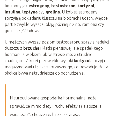
hormony jak
estrogeny
,
testosteron
,
kortyzol
,
insulina
,
leptyna
czy
grelina
. U kobiet estrogeny
sprzyjają odkładaniu tłuszczu na biodrach i udach, więc te
partie zwykle wyszczuplają później niż np. ramiona czy
górna część tułowia.
U mężczyzn wyższy poziom testosteronu sprzyja redukcji
tłuszczu z
brzucha
i klatki piersiowej, ale spadek tego
hormonu z wiekiem lub w stresie może utrudnić
chudnięcie. Z kolei przewlekle wysoki
kortyzol
sprzyja
magazynowaniu tłuszczu brzusznego, co powoduje, że ta
okolica bywa najtrudniejsza do odchudzenia.
Nieuregulowana gospodarka hormonalna może
sprawić, że mimo diety i ruchu efekty są słabsze, a
waga „stoi”, chociaż realnie się starasz.