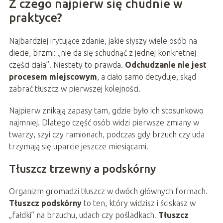
Z czego najpierw się chudnie w
praktyce?
Najbardziej irytujące zdanie, jakie słyszy wiele osób na
diecie, brzmi: „nie da się schudnąć z jednej konkretnej
części ciała”. Niestety to prawda.
Odchudzanie nie jest
procesem miejscowym
, a ciało samo decyduje, skąd
zabrać tłuszcz w pierwszej kolejności.
Najpierw znikają zapasy tam, gdzie było ich stosunkowo
najmniej. Dlatego część osób widzi pierwsze zmiany w
twarzy, szyi czy ramionach, podczas gdy brzuch czy uda
trzymają się uparcie jeszcze miesiącami.
Tłuszcz trzewny a podskórny
Organizm gromadzi tłuszcz w dwóch głównych formach.
Tłuszcz podskórny
to ten, który widzisz i ściskasz w
„fałdki” na brzuchu, udach czy pośladkach.
Tłuszcz