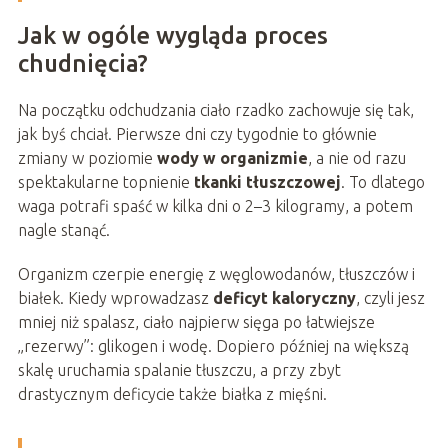
Jak w ogóle wygląda proces
chudnięcia?
Na początku odchudzania ciało rzadko zachowuje się tak,
jak byś chciał. Pierwsze dni czy tygodnie to głównie
zmiany w poziomie
wody w organizmie
, a nie od razu
spektakularne topnienie
tkanki tłuszczowej
. To dlatego
waga potrafi spaść w kilka dni o 2–3 kilogramy, a potem
nagle stanąć.
Organizm czerpie energię z węglowodanów, tłuszczów i
białek. Kiedy wprowadzasz
deficyt kaloryczny
, czyli jesz
mniej niż spalasz, ciało najpierw sięga po łatwiejsze
„rezerwy”: glikogen i wodę. Dopiero później na większą
skalę uruchamia spalanie tłuszczu, a przy zbyt
drastycznym deficycie także białka z mięśni.