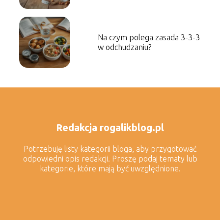
Na czym polega zasada 3-3-3
w odchudzaniu?
Redakcja rogalikblog.pl
Potrzebuję listy kategorii bloga, aby przygotować
odpowiedni opis redakcji. Proszę podaj tematy lub
kategorie, które mają być uwzględnione.