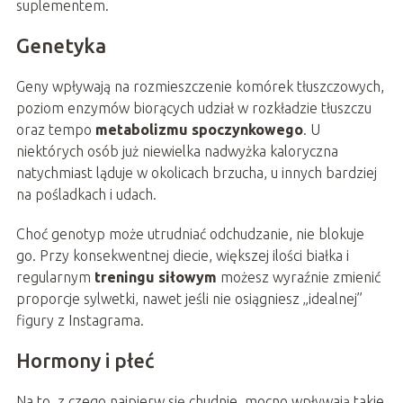
suplementem.
Genetyka
Geny wpływają na rozmieszczenie komórek tłuszczowych,
poziom enzymów biorących udział w rozkładzie tłuszczu
oraz tempo
metabolizmu spoczynkowego
. U
niektórych osób już niewielka nadwyżka kaloryczna
natychmiast ląduje w okolicach brzucha, u innych bardziej
na pośladkach i udach.
Choć genotyp może utrudniać odchudzanie, nie blokuje
go. Przy konsekwentnej diecie, większej ilości białka i
regularnym
treningu siłowym
możesz wyraźnie zmienić
proporcje sylwetki, nawet jeśli nie osiągniesz „idealnej”
figury z Instagrama.
Hormony i płeć
Na to, z czego najpierw się chudnie, mocno wpływają takie