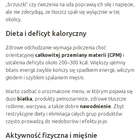
„brzuszki” czy ćwiczenia na uda poprawią ich siłę i napięcie,
ale nie zdecydują, że tłuszcz spali się wyłącznie w tej
okolicy.
Dieta i deficyt kaloryczny
Zdrowe odchudzanie wymaga policzenia choć
orientacyjnej
całkowitej przemiany materii (CPM)
i
ustalenia deficytu około 200–300 kcal. Większy ujemny
bilans energii zwykle kończy się spadkiem energii, wilczym
głodem i szybkim spalaniem mięśni.
Warto zadbać o urozmaicone menu, w którym pojawia się
dużo
białka
, produkty pełnoziarniste, zdrowe tłuszcze
roślinne, warzywa, a także dobre
nawodnienie
. Zbyt
restrykcyjne diety i eliminacja całych grup produktów
często prowadzą do niedoborów i efektu jo‑jo.
Aktywność fizyczna i mięśnie