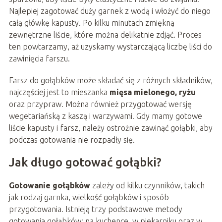
Najlepiej zagotować duży garnek z wodą i włożyć do niego
całą główkę kapusty. Po kilku minutach zmiękną
zewnętrzne liście, które można delikatnie zdjąć. Proces
ten powtarzamy, aż uzyskamy wystarczającą liczbę liści do
zawinięcia farszu.
Farsz do gołąbków może składać się z różnych składników,
najczęściej jest to mieszanka
mięsa mielonego, ryżu
oraz przypraw. Można również przygotować wersję
wegetariańską z kaszą i warzywami. Gdy mamy gotowe
liście kapusty i farsz, należy ostrożnie zawinąć gołąbki, aby
podczas gotowania nie rozpadły się.
Jak długo gotować gołąbki?
Gotowanie gołąbków
zależy od kilku czynników, takich
jak rodzaj garnka, wielkość gołąbków i sposób
przygotowania. Istnieją trzy podstawowe metody
gotowania gołąbków: na kuchence, w piekarniku oraz w