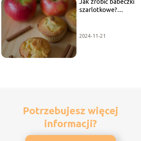
Jak zrobić babeczki
szarlotkowe?
Przepis na pyszne
ciasteczka
2024-11-21
Potrzebujesz więcej
informacji?