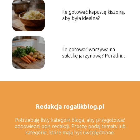
Ile gotować kapustę kiszoną,
aby była idealna?
Ile gotować warzywa na
sałatkę jarzynową? Poradnik
krok po kroku
Redakcja rogalikblog.pl
Potrzebuję listy kategorii bloga, aby przygotować
odpowiedni opis redakcji. Proszę podaj tematy lub
kategorie, które mają być uwzględnione.