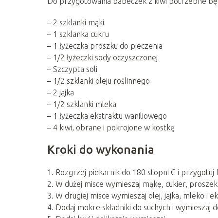
Do przygotowania babeczek z kiwi potrzebne będą
– 2 szklanki mąki
– 1 szklanka cukru
– 1 łyżeczka proszku do pieczenia
– 1/2 łyżeczki sody oczyszczonej
– Szczypta soli
– 1/2 szklanki oleju roślinnego
– 2 jajka
– 1/2 szklanki mleka
– 1 łyżeczka ekstraktu waniliowego
– 4 kiwi, obrane i pokrojone w kostkę
Kroki do wykonania
1. Rozgrzej piekarnik do 180 stopni C i przygotuj
2. W dużej misce wymieszaj mąkę, cukier, proszek 
3. W drugiej misce wymieszaj olej, jajka, mleko i e
4. Dodaj mokre składniki do suchych i wymieszaj d