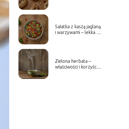
mąki – idealna fit
przekąska.
Sałatka z kaszą jaglaną
i warzywami – lekka i
odżywcza propozycja.
Zielona herbata –
właściwości i korzyści
dla zdrowia.