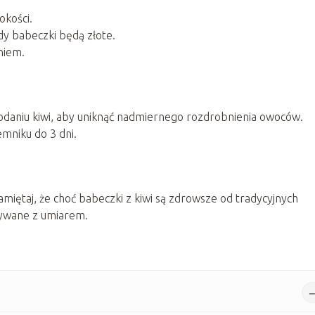
okości.
dy babeczki będą złote.
niem.
dodaniu kiwi, aby uniknąć nadmiernego rozdrobnienia owoców.
niku do 3 dni.
amiętaj, że choć babeczki z kiwi są zdrowsze od tradycyjnych
ożywane z umiarem.