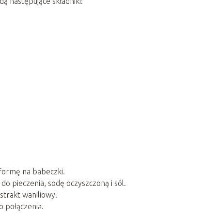
 następujące składniki:
 formę na babeczki.
do pieczenia, sodę oczyszczoną i sól.
kstrakt waniliowy.
o połączenia.