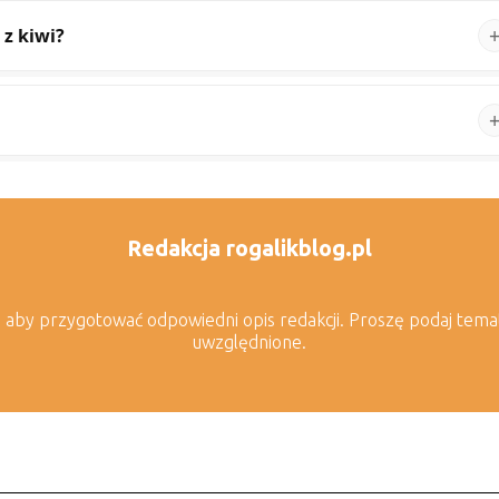
z kiwi?
Redakcja rogalikblog.pl
a, aby przygotować odpowiedni opis redakcji. Proszę podaj tema
uwzględnione.