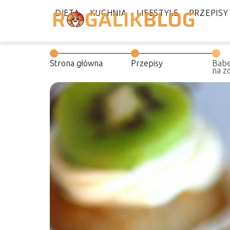
DIETA
KUCHNIA
LIFESTYLE
PRZEPISY
Strona główna
Przepisy
Babe
na z
cias