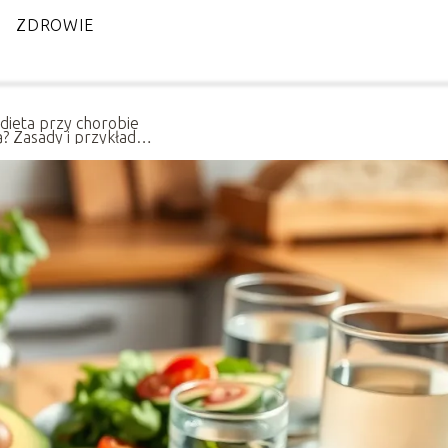
ZDROWIE
 dieta przy chorobie
a? Zasady i przykłady
łków