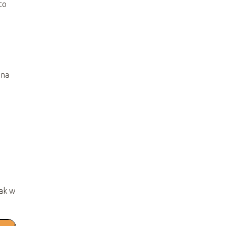
to
 na
jak w