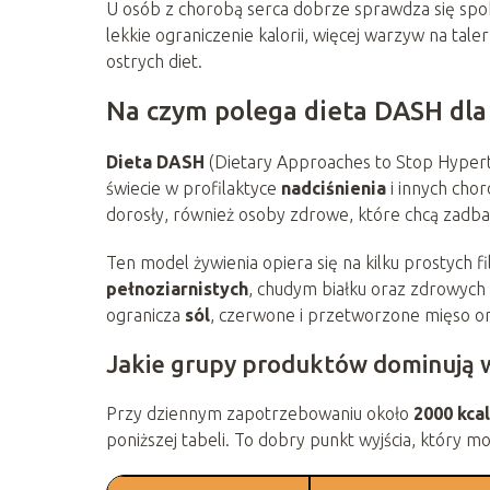
U osób z chorobą serca dobrze sprawdza się spok
lekkie ograniczenie kalorii, więcej warzyw na tale
ostrych diet.
Na czym polega dieta DASH dla
Dieta DASH
(Dietary Approaches to Stop Hyperte
świecie w profilaktyce
nadciśnienia
i innych cho
dorosły, również osoby zdrowe, które chcą zadba
Ten model żywienia opiera się na kilku prostych fil
pełnoziarnistych
, chudym białku oraz zdrowych 
ogranicza
sól
, czerwone i przetworzone mięso or
Jakie grupy produktów dominują 
Przy dziennym zapotrzebowaniu około
2000 kcal
poniższej tabeli. To dobry punkt wyjścia, który m