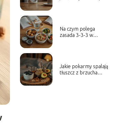
Na czym polega
zasada 3-3-3 w
odchudzaniu?
Jakie pokarmy spalają
tłuszcz z brzucha
podczas snu?
w