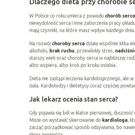
Dlaczego dieta przy chorobie se
W Polsce co roku umiera z powodu
chorób serc
niewydolność serca i inne zaburzenia pracy układ
mają czynniki, na które masz wpływ każdego dnia.
Na rozwój
choroby serca
działa wspólnie kilka 
alkoholu,
brak ruchu
, przewlekły stres,
nadciśni
starszy wiek oraz choroby serca w najbliższej rod
albo wspiera, albo krok po kroku osłabia.
Dieta nie zastąpi leczenia kardiologicznego, ale w
ciała. Kardiolodzy i dietetycy coraz częściej powtar
Jak lekarz ocenia stan serca?
Gdy pojawia się ból w klatce piersiowej, duszność
Może on wystawić skierowanie do
kardiologa
, k
zacząć porządkować sposób odżywiania, bo nawet n
słoną żywnością.