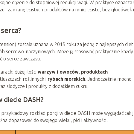
ojne dążenie do stopniowej redukcji wagi. W praktyce oznacza 
rzu i zamianę tłustych produktów na mniej tłuste, bez głodówek i
 serca?
nsion) została uznana w 2015 roku za jedną z najlepszych diet
rób sercowo-naczyniowych. Może ją stosować praktycznie każdy
ć o serce zawczasu.
arach: dużej ilości
warzyw i owoców
,
produktach
tłuszczach roślinnych i
rybach morskich
. Jednocześnie mocno
az słodycze i produkty z dodatkiem cukru.
w diecie DASH?
przykładowy rozkład porcji w diecie DASH może wyglądać tak 
ożna dopasować do swojego wieku, płci i aktywności.