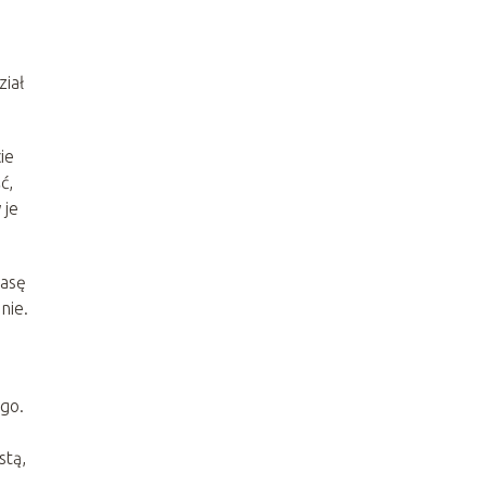
ział
ie
ć,
 je
masę
nie.
ego.
stą,