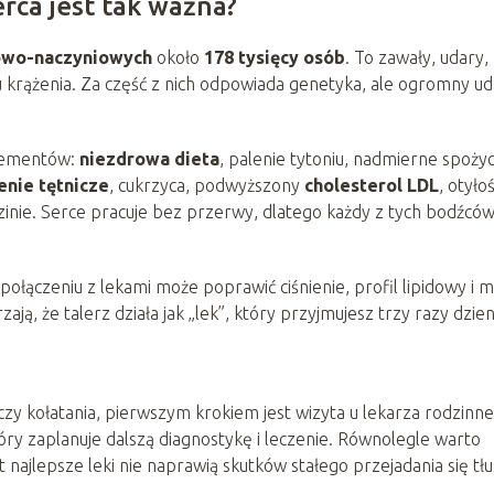
rca jest tak ważna?
owo-naczyniowych
około
178 tysięcy osób
. To zawały, udary,
u krążenia. Za część z nich odpowiada genetyka, ale ogromny ud
elementów:
niezdrowa dieta
, palenie tytoniu, nadmierne spożyc
enie tętnicze
, cukrzyca, podwyższony
cholesterol LDL
, otyłoś
zinie. Serce pracuje bez przerwy, dlatego każdy z tych bodźców
 połączeniu z lekami może poprawić ciśnienie, profil lipidowy i 
zają, że talerz działa jak „lek”, który przyjmujesz trzy razy dzien
 czy kołatania, pierwszym krokiem jest wizyta u lekarza rodzinn
tóry zaplanuje dalszą diagnostykę i leczenie. Równolegle warto
ajlepsze leki nie naprawią skutków stałego przejadania się tłu