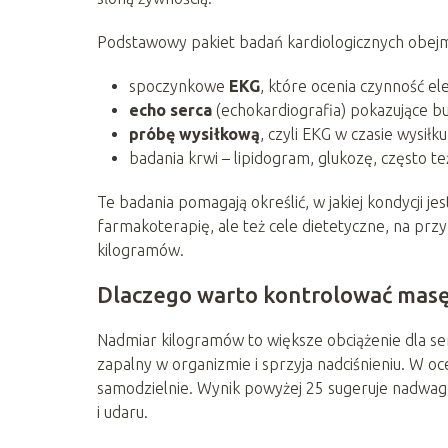
Podstawowy pakiet badań kardiologicznych obejm
spoczynkowe
EKG
, które ocenia czynność el
echo serca
(echokardiografia) pokazujące b
próbę wysiłkową
, czyli EKG w czasie wysiłku
badania krwi – lipidogram, glukozę, często też
Te badania pomagają określić, w jakiej kondycji jes
farmakoterapię, ale też cele dietetyczne, na przyk
kilogramów.
Dlaczego warto kontrolować masę 
Nadmiar kilogramów to większe obciążenie dla se
zapalny w organizmie i sprzyja nadciśnieniu. W o
samodzielnie. Wynik powyżej 25 sugeruje nadwagę
i udaru.