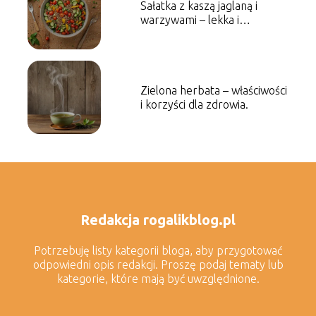
Sałatka z kaszą jaglaną i
warzywami – lekka i
odżywcza propozycja.
Zielona herbata – właściwości
i korzyści dla zdrowia.
Redakcja rogalikblog.pl
Potrzebuję listy kategorii bloga, aby przygotować
odpowiedni opis redakcji. Proszę podaj tematy lub
kategorie, które mają być uwzględnione.