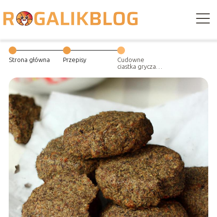
Strona główna
Przepisy
Cudowne
ciastka gryczane
– prosty przepis
na zdrowe
przekąski