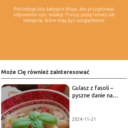
Potrzebuję listy kategorii bloga, aby przygotować
odpowiedni opis redakcji. Proszę podaj tematy lub
kategorie, które mają być uwzględnione.
Może Cię również zainteresować
Gulasz z fasoli –
pyszne danie na
obiad
2024-11-21