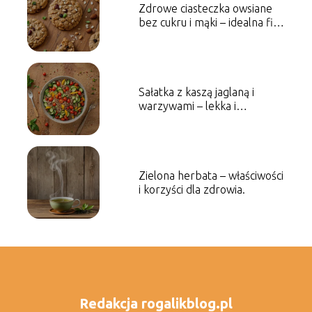
Zdrowe ciasteczka owsiane
bez cukru i mąki – idealna fit
przekąska.
Sałatka z kaszą jaglaną i
warzywami – lekka i
odżywcza propozycja.
Zielona herbata – właściwości
i korzyści dla zdrowia.
Redakcja rogalikblog.pl