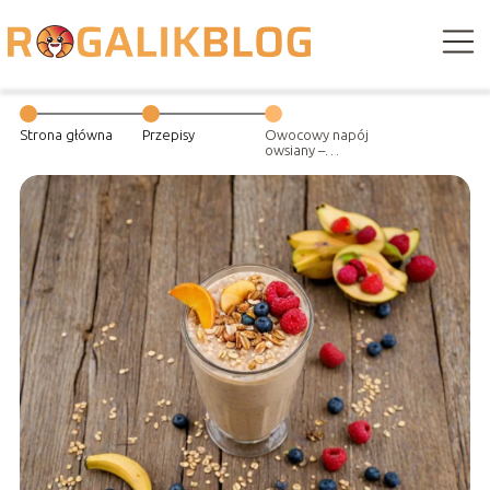
Strona główna
Przepisy
Owocowy napój
owsiany –
doskonały
pomysł na
poranny posiłek.