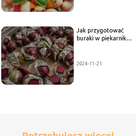
Jak przygotować
buraki w piekarniku
owinięte w folię? –
ekspresowy
przewodnik.
2024-11-21
Potrzebujesz więcej